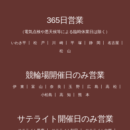
365日営業
（電気点検や悪天候等による臨時休業日は除く）
いわき平
松 戸
川 崎
平 塚
静 岡
名古屋
松 山
競輪場開催日のみ営業
伊 東
富 山
奈 良
玉 野
広 島
高 松
小松島
高 知
熊 本
サテライト開催日のみ営業