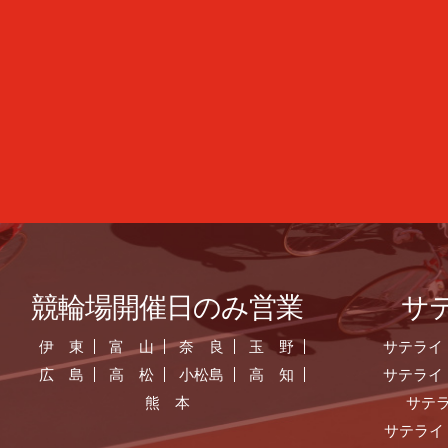
競輪場開催日のみ営業
サ
伊 東
富 山
奈 良
玉 野
サテライ
広 島
高 松
小松島
高 知
サテライ
熊 本
サテ
サテライ