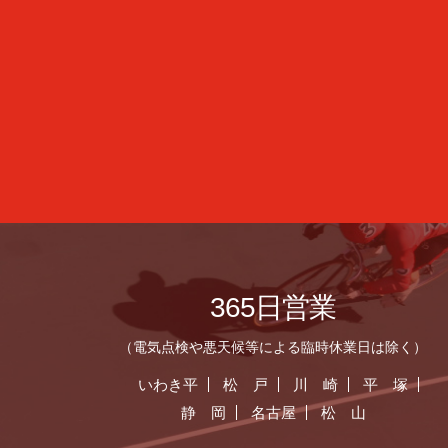
365日営業
（電気点検や悪天候等による臨時休業日は除く）
いわき平
松 戸
川 崎
平 塚
静 岡
名古屋
松 山