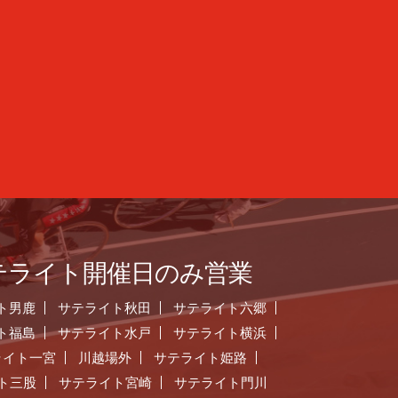
テライト開催日のみ営業
ト男鹿
サテライト秋田
サテライト六郷
ト福島
サテライト水戸
サテライト横浜
ライト一宮
川越場外
サテライト姫路
ト三股
サテライト宮崎
サテライト門川