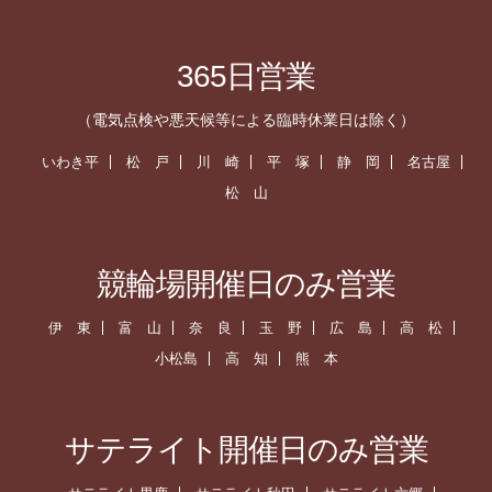
365日営業
（電気点検や悪天候等による臨時休業日は除く）
いわき平
松 戸
川 崎
平 塚
静 岡
名古屋
松 山
競輪場開催日のみ営業
伊 東
富 山
奈 良
玉 野
広 島
高 松
小松島
高 知
熊 本
サテライト開催日のみ営業