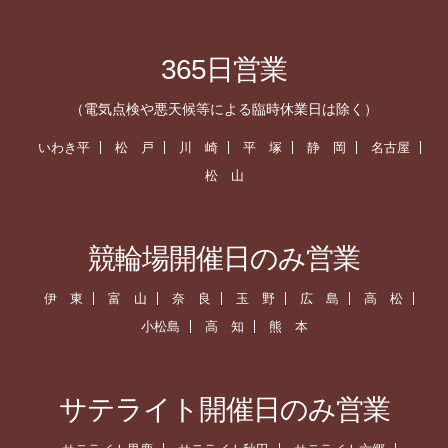
365日営業
（電気点検や悪天候等による臨時休業日は除く）
いわき平
松 戸
川 崎
平 塚
静 岡
名古屋
松 山
競輪場開催日のみ営業
伊 東
富 山
奈 良
玉 野
広 島
高 松
小松島
高 知
熊 本
サテライト開催日のみ営業