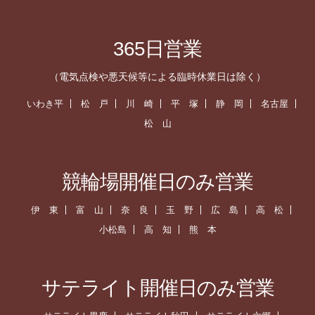
365日営業
（電気点検や悪天候等による臨時休業日は除く）
いわき平
松 戸
川 崎
平 塚
静 岡
名古屋
松 山
競輪場開催日のみ営業
伊 東
富 山
奈 良
玉 野
広 島
高 松
小松島
高 知
熊 本
サテライト開催日のみ営業