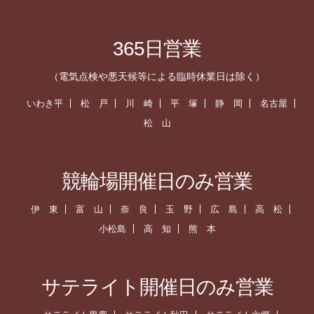
365日営業
（電気点検や悪天候等による臨時休業日は除く）
いわき平
松 戸
川 崎
平 塚
静 岡
名古屋
松 山
競輪場開催日のみ営業
伊 東
富 山
奈 良
玉 野
広 島
高 松
小松島
高 知
熊 本
サテライト開催日のみ営業