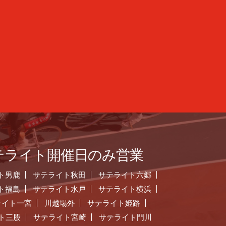
テライト開催日のみ営業
ト男鹿
サテライト秋田
サテライト六郷
ト福島
サテライト水戸
サテライト横浜
ライト一宮
川越場外
サテライト姫路
ト三股
サテライト宮崎
サテライト門川