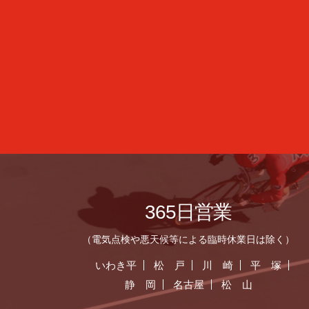
365日営業
（電気点検や悪天候等による臨時休業日は除く）
いわき平
松 戸
川 崎
平 塚
静 岡
名古屋
松 山