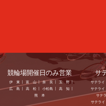
競輪場開催日のみ営業
サ
伊 東
富 山
奈 良
玉 野
サテライ
広 島
高 松
小松島
高 知
サテライ
熊 本
サテ
サテライ