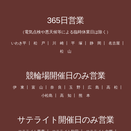
365日営業
（電気点検や悪天候等による臨時休業日は除く）
いわき平
松 戸
川 崎
平 塚
静 岡
名古屋
松 山
競輪場開催日のみ営業
伊 東
富 山
奈 良
玉 野
広 島
高 松
小松島
高 知
熊 本
サテライト開催日のみ営業