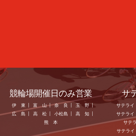
競輪場開催日のみ営業
サ
伊 東
富 山
奈 良
玉 野
サテライ
広 島
高 松
小松島
高 知
サテライ
熊 本
サテ
サテライ