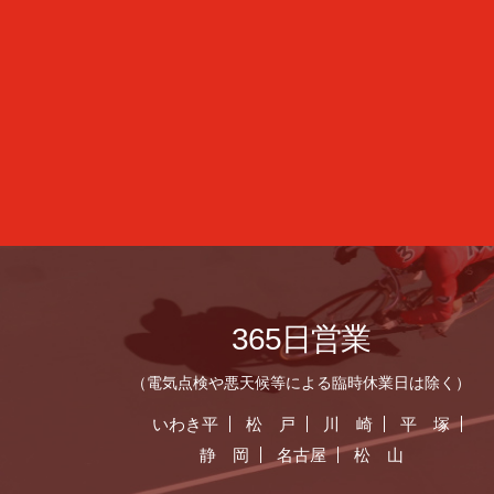
365日営業
（電気点検や悪天候等による臨時休業日は除く）
いわき平
松 戸
川 崎
平 塚
静 岡
名古屋
松 山