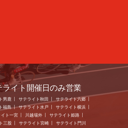
テライト開催日のみ営業
ト男鹿
サテライト秋田
サテライト六郷
ト福島
サテライト水戸
サテライト横浜
ライト一宮
川越場外
サテライト姫路
ト三股
サテライト宮崎
サテライト門川