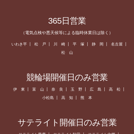
365日営業
（電気点検や悪天候等による臨時休業日は除く）
いわき平
松 戸
川 崎
平 塚
静 岡
名古屋
松 山
競輪場開催日のみ営業
伊 東
富 山
奈 良
玉 野
広 島
高 松
小松島
高 知
熊 本
サテライト開催日のみ営業