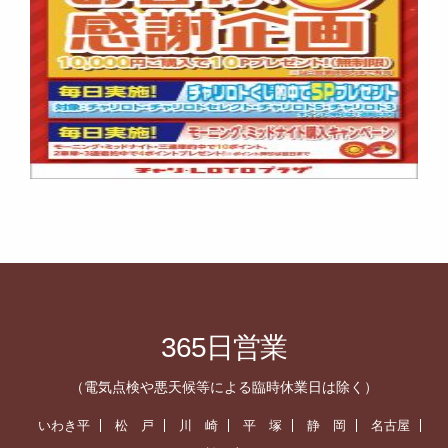
365日営業
（電気点検や悪天候等による臨時休業日は除く）
いわき平
松 戸
川 崎
平 塚
静 岡
名古屋