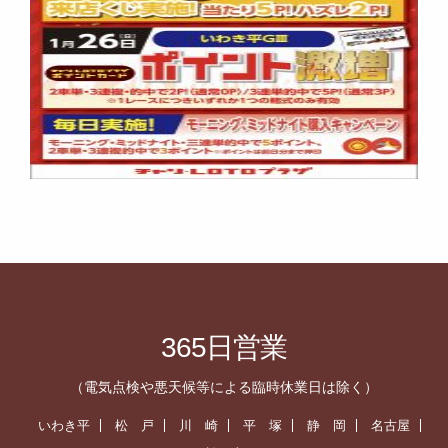
365日営業
（電気点検や悪天候等による臨時休業日は除く）
いわき平
松 戸
川 崎
平 塚
静 岡
名古屋