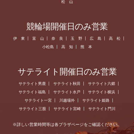
松 山
競輪場開催日のみ営業
伊 東
富 山
奈 良
玉 野
広 島
高 松
小松島
高 知
熊 本
サテライト開催日のみ営業
サテライト男鹿
サテライト秋田
サテライト六郷
サテライト福島
サテライト水戸
サテライト横浜
サテライト一宮
川越場外
サテライト姫路
サテライト三股
サテライト宮崎
サテライト門川
※詳しい営業時間等は各プラザページをご確認ください。