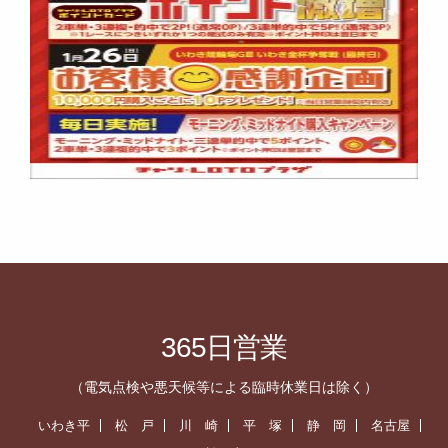
365日営業
（電気点検や悪天候等による臨時休業日は除く）
いわき平
松 戸
川 崎
平 塚
静 岡
名古屋