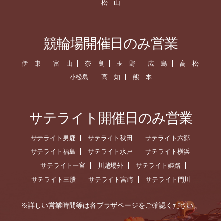
松 山
競輪場開催日のみ営業
伊 東
富 山
奈 良
玉 野
広 島
高 松
小松島
高 知
熊 本
サテライト開催日のみ営業
サテライト男鹿
サテライト秋田
サテライト六郷
サテライト福島
サテライト水戸
サテライト横浜
サテライト一宮
川越場外
サテライト姫路
サテライト三股
サテライト宮崎
サテライト門川
※詳しい営業時間等は各プラザページをご確認ください。