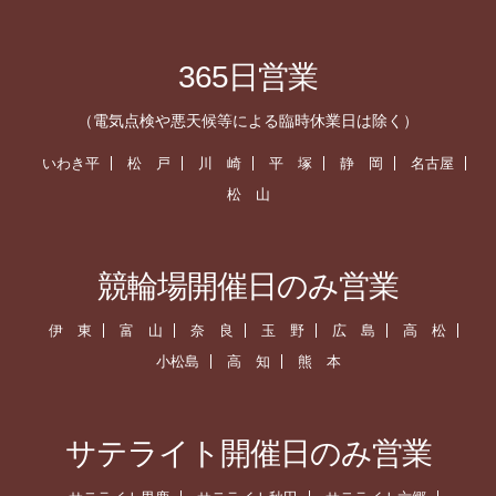
365日営業
（電気点検や悪天候等による臨時休業日は除く）
いわき平
松 戸
川 崎
平 塚
静 岡
名古屋
松 山
競輪場開催日のみ営業
伊 東
富 山
奈 良
玉 野
広 島
高 松
小松島
高 知
熊 本
サテライト開催日のみ営業