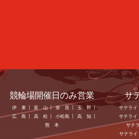
競輪場開催日のみ営業
サ
伊 東
富 山
奈 良
玉 野
サテライ
広 島
高 松
小松島
高 知
サテライ
熊 本
サテ
サテライ