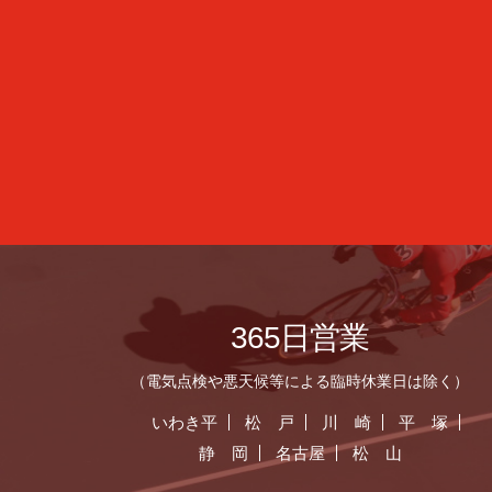
365日営業
（電気点検や悪天候等による臨時休業日は除く）
いわき平
松 戸
川 崎
平 塚
静 岡
名古屋
松 山