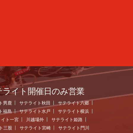
テライト開催日のみ営業
ト男鹿
サテライト秋田
サテライト六郷
ト福島
サテライト水戸
サテライト横浜
ライト一宮
川越場外
サテライト姫路
ト三股
サテライト宮崎
サテライト門川