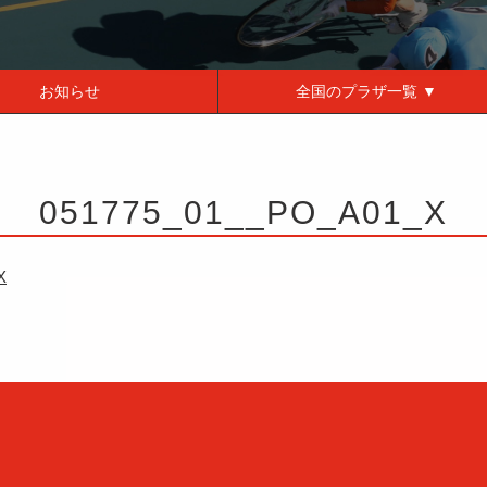
お知らせ
全国の
プラザ一覧 ▼
051775_01__PO_A01_X
X