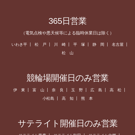
365日営業
（電気点検や悪天候等による臨時休業日は除く）
いわき平
松 戸
川 崎
平 塚
静 岡
名古屋
松 山
競輪場開催日のみ営業
伊 東
富 山
奈 良
玉 野
広 島
高 松
小松島
高 知
熊 本
サテライト開催日のみ営業