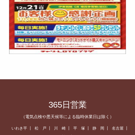
365日営業
（電気点検や悪天候等による臨時休業日は除く）
いわき平
松 戸
川 崎
平 塚
静 岡
名古屋