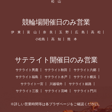
松 山
競輪場開催日のみ営業
伊 東
富 山
奈 良
玉 野
広 島
高 松
小松島
高 知
熊 本
サテライト開催日のみ営業
サテライト男鹿
サテライト秋田
サテライト六郷
サテライト福島
サテライト水戸
サテライト横浜
サテライト一宮
川越場外
サテライト姫路
サテライト三股
サテライト宮崎
サテライト門川
※詳しい営業時間等は各プラザページをご確認ください。