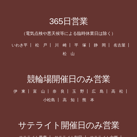
365日営業
（電気点検や悪天候等による臨時休業日は除く）
いわき平
松 戸
川 崎
平 塚
静 岡
名古屋
松 山
競輪場開催日のみ営業
伊 東
富 山
奈 良
玉 野
広 島
高 松
小松島
高 知
熊 本
サテライト開催日のみ営業