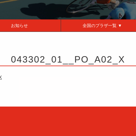
お知らせ
全国の
プラザ一覧 ▼
043302_01__PO_A02_X
X