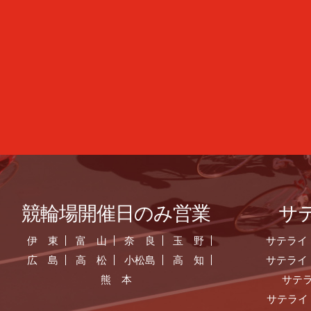
競輪場開催日のみ営業
サ
伊 東
富 山
奈 良
玉 野
サテライ
広 島
高 松
小松島
高 知
サテライ
熊 本
サテ
サテライ