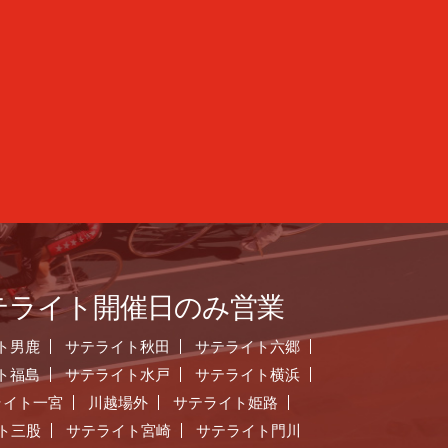
テライト開催日のみ営業
ト男鹿
サテライト秋田
サテライト六郷
ト福島
サテライト水戸
サテライト横浜
ライト一宮
川越場外
サテライト姫路
ト三股
サテライト宮崎
サテライト門川