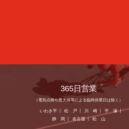
365日営業
（電気点検や悪天候等による臨時休業日は除く）
いわき平
松 戸
川 崎
平 塚
静 岡
名古屋
松 山