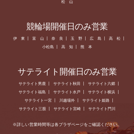
松 山
競輪場開催日のみ営業
伊 東
富 山
奈 良
玉 野
広 島
高 松
小松島
高 知
熊 本
サテライト開催日のみ営業
サテライト男鹿
サテライト秋田
サテライト六郷
サテライト福島
サテライト水戸
サテライト横浜
サテライト一宮
川越場外
サテライト姫路
サテライト三股
サテライト宮崎
サテライト門川
※詳しい営業時間等は各プラザページをご確認ください。