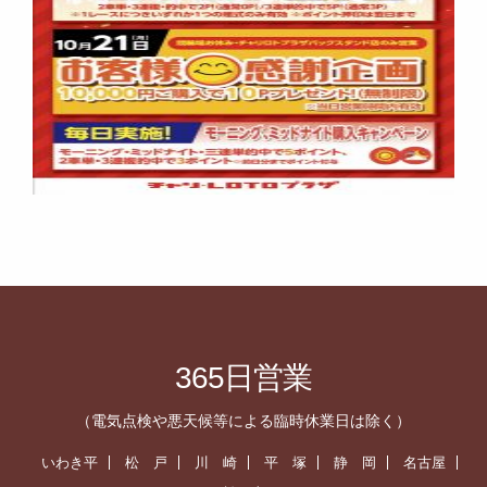
365日営業
（電気点検や悪天候等による臨時休業日は除く）
いわき平
松 戸
川 崎
平 塚
静 岡
名古屋