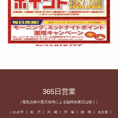
365日営業
（電気点検や悪天候等による臨時休業日は除く）
いわき平
松 戸
川 崎
平 塚
静 岡
名古屋