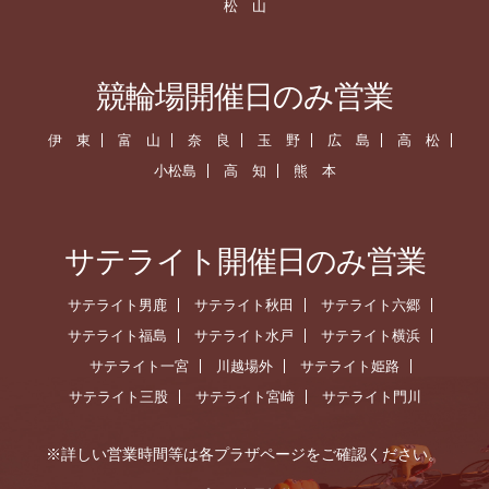
松 山
競輪場開催日のみ営業
伊 東
富 山
奈 良
玉 野
広 島
高 松
小松島
高 知
熊 本
サテライト開催日のみ営業
サテライト男鹿
サテライト秋田
サテライト六郷
サテライト福島
サテライト水戸
サテライト横浜
サテライト一宮
川越場外
サテライト姫路
サテライト三股
サテライト宮崎
サテライト門川
※詳しい営業時間等は各プラザページをご確認ください。