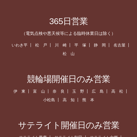
365日営業
（電気点検や悪天候等による臨時休業日は除く）
いわき平
松 戸
川 崎
平 塚
静 岡
名古屋
松 山
競輪場開催日のみ営業
伊 東
富 山
奈 良
玉 野
広 島
高 松
小松島
高 知
熊 本
サテライト開催日のみ営業