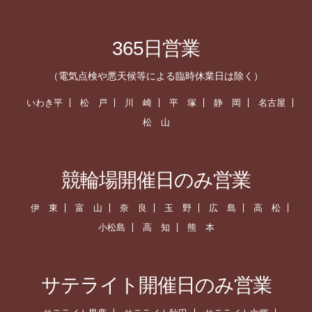
365日営業
（電気点検や悪天候等による臨時休業日は除く）
いわき平
松 戸
川 崎
平 塚
静 岡
名古屋
松 山
競輪場開催日のみ営業
伊 東
富 山
奈 良
玉 野
広 島
高 松
小松島
高 知
熊 本
サテライト開催日のみ営業