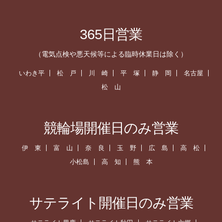
365日営業
（電気点検や悪天候等による臨時休業日は除く）
いわき平
松 戸
川 崎
平 塚
静 岡
名古屋
松 山
競輪場開催日のみ営業
伊 東
富 山
奈 良
玉 野
広 島
高 松
小松島
高 知
熊 本
サテライト開催日のみ営業