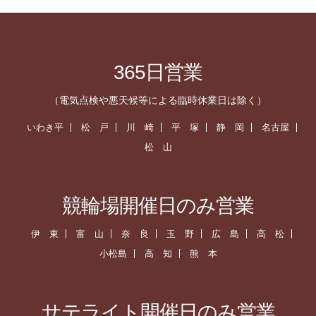
365日営業
（電気点検や悪天候等による臨時休業日は除く）
いわき平
松 戸
川 崎
平 塚
静 岡
名古屋
松 山
競輪場開催日のみ営業
伊 東
富 山
奈 良
玉 野
広 島
高 松
小松島
高 知
熊 本
サテライト開催日のみ営業