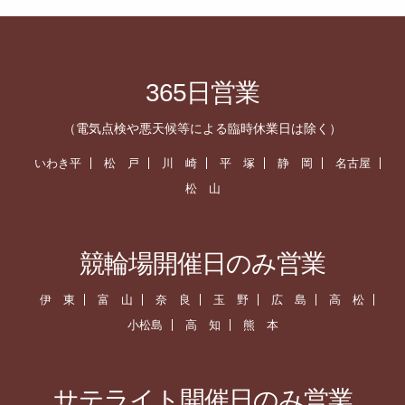
365日営業
（電気点検や悪天候等による臨時休業日は除く）
いわき平
松 戸
川 崎
平 塚
静 岡
名古屋
松 山
競輪場開催日のみ営業
伊 東
富 山
奈 良
玉 野
広 島
高 松
小松島
高 知
熊 本
サテライト開催日のみ営業