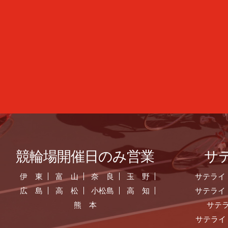
競輪場開催日のみ営業
サ
伊 東
富 山
奈 良
玉 野
サテライ
広 島
高 松
小松島
高 知
サテライ
熊 本
サテ
サテライ