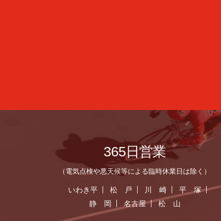
365日営業
（電気点検や悪天候等による臨時休業日は除く）
いわき平
松 戸
川 崎
平 塚
静 岡
名古屋
松 山