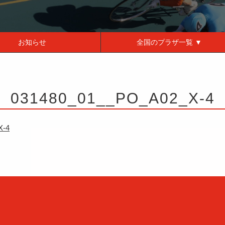
お知らせ
全国の
プラザ一覧 ▼
031480_01__PO_A02_X-4
X-4