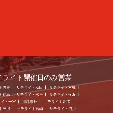
テライト開催日のみ営業
ト男鹿
サテライト秋田
サテライト六郷
ト福島
サテライト水戸
サテライト横浜
ライト一宮
川越場外
サテライト姫路
ト三股
サテライト宮崎
サテライト門川