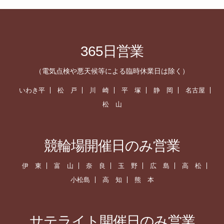
365日営業
（電気点検や悪天候等による臨時休業日は除く）
いわき平
松 戸
川 崎
平 塚
静 岡
名古屋
松 山
競輪場開催日のみ営業
伊 東
富 山
奈 良
玉 野
広 島
高 松
小松島
高 知
熊 本
サテライト開催日のみ営業