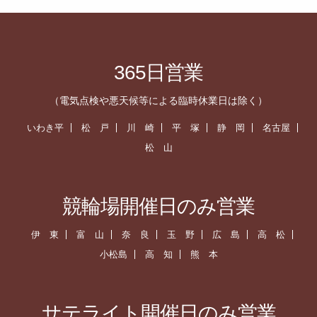
365日営業
（電気点検や悪天候等による臨時休業日は除く）
いわき平
松 戸
川 崎
平 塚
静 岡
名古屋
松 山
競輪場開催日のみ営業
伊 東
富 山
奈 良
玉 野
広 島
高 松
小松島
高 知
熊 本
サテライト開催日のみ営業