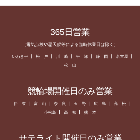
365日営業
（電気点検や悪天候等による臨時休業日は除く）
いわき平
松 戸
川 崎
平 塚
静 岡
名古屋
松 山
競輪場開催日のみ営業
伊 東
富 山
奈 良
玉 野
広 島
高 松
小松島
高 知
熊 本
サテライト開催日のみ営業