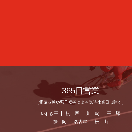
365日営業
（電気点検や悪天候等による臨時休業日は除く）
いわき平
松 戸
川 崎
平 塚
静 岡
名古屋
松 山