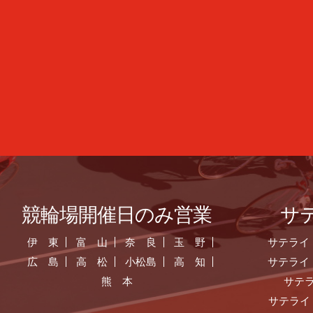
競輪場開催日のみ営業
サ
伊 東
富 山
奈 良
玉 野
サテライ
広 島
高 松
小松島
高 知
サテライ
熊 本
サテ
サテライ