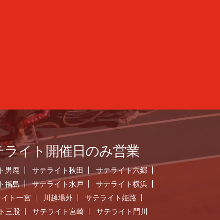
テライト開催日のみ営業
ト男鹿
サテライト秋田
サテライト六郷
ト福島
サテライト水戸
サテライト横浜
ライト一宮
川越場外
サテライト姫路
ト三股
サテライト宮崎
サテライト門川