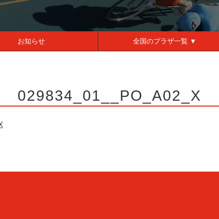
お知らせ
全国の
プラザ一覧 ▼
029834_01__PO_A02_X
X