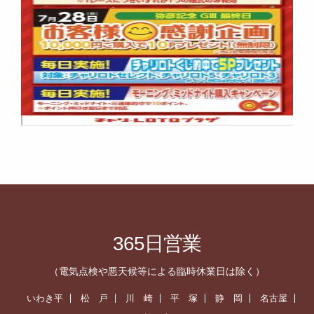
365日営業
（電気点検や悪天候等による臨時休業日は除く）
いわき平
松 戸
川 崎
平 塚
静 岡
名古屋