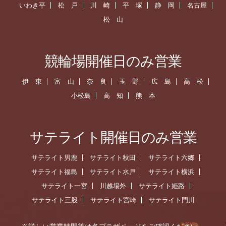
いわき平
松 戸
川 崎
平 塚
静 岡
名古屋
松 山
競輪場開催日のみ営業
伊 東
富 山
奈 良
玉 野
広 島
高 松
小松島
高 知
熊 本
サテライト開催日のみ営業
サテライト男鹿
サテライト秋田
サテライト六郷
サテライト福島
サテライト水戸
サテライト横浜
サテライト一宮
川越場外
サテライト姫路
サテライト三股
サテライト宮崎
サテライト門川