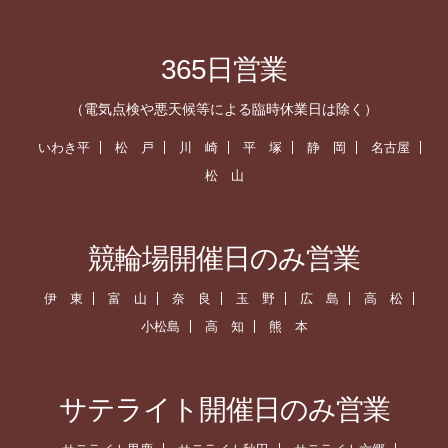
365日営業
（電気点検や悪天候等による臨時休業日は除く）
いわき平
松 戸
川 崎
平 塚
静 岡
名古屋
松 山
競輪場開催日のみ営業
伊 東
富 山
奈 良
玉 野
広 島
高 松
小松島
高 知
熊 本
サテライト開催日のみ営業