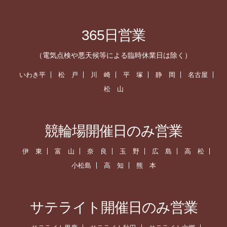
365日営業
（電気点検や悪天候等による臨時休業日は除く）
いわき平
松 戸
川 崎
平 塚
静 岡
名古屋
松 山
競輪場開催日のみ営業
伊 東
富 山
奈 良
玉 野
広 島
高 松
小松島
高 知
熊 本
サテライト開催日のみ営業