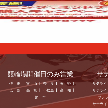
競輪場開催日のみ営業
サ
伊 東
富 山
奈 良
玉 野
サテライ
広 島
高 松
小松島
高 知
サテライ
熊 本
サテ
サテライ