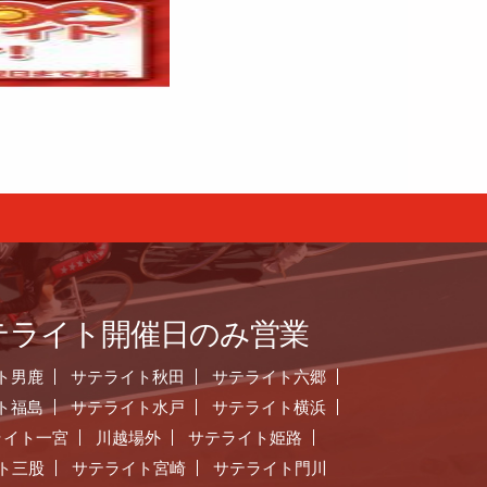
テライト開催日のみ営業
ト男鹿
サテライト秋田
サテライト六郷
ト福島
サテライト水戸
サテライト横浜
ライト一宮
川越場外
サテライト姫路
ト三股
サテライト宮崎
サテライト門川