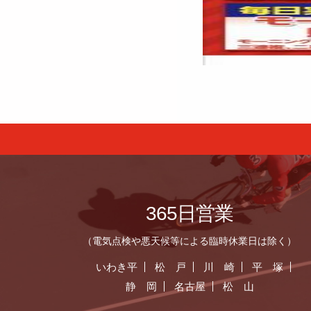
365日営業
（電気点検や悪天候等による臨時休業日は除く）
いわき平
松 戸
川 崎
平 塚
静 岡
名古屋
松 山