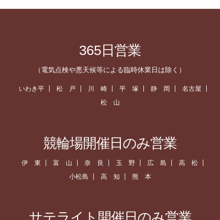
365日営業
（電気点検や悪天候等による臨時休業日は除く）
いわき平
松 戸
川 崎
平 塚
静 岡
名古屋
松 山
競輪場開催日のみ営業
伊 東
富 山
奈 良
玉 野
広 島
高 松
小松島
高 知
熊 本
サテライト開催日のみ営業