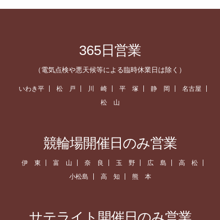
365日営業
（電気点検や悪天候等による臨時休業日は除く）
いわき平
松 戸
川 崎
平 塚
静 岡
名古屋
松 山
競輪場開催日のみ営業
伊 東
富 山
奈 良
玉 野
広 島
高 松
小松島
高 知
熊 本
サテライト開催日のみ営業