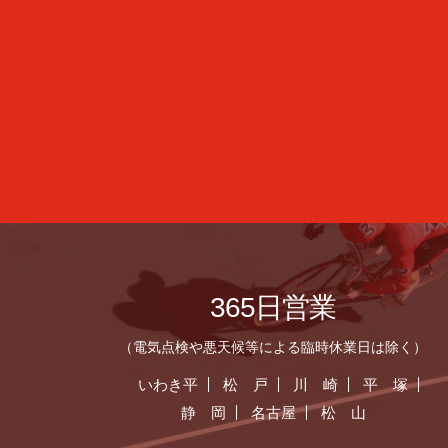
365日営業
（電気点検や悪天候等による臨時休業日は除く）
いわき平
松 戸
川 崎
平 塚
静 岡
名古屋
松 山