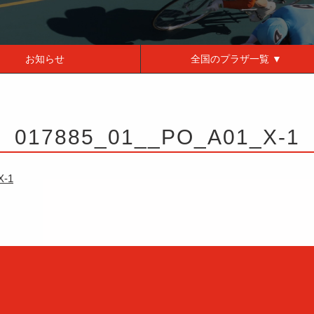
お知らせ
全国の
プラザ一覧 ▼
017885_01__PO_A01_X-1
X-1