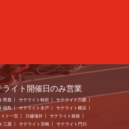
テライト開催日のみ営業
ト男鹿
サテライト秋田
サテライト六郷
ト福島
サテライト水戸
サテライト横浜
ライト一宮
川越場外
サテライト姫路
ト三股
サテライト宮崎
サテライト門川