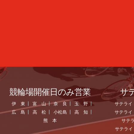
競輪場開催日のみ営業
サ
伊 東
富 山
奈 良
玉 野
サテライ
広 島
高 松
小松島
高 知
サテライ
熊 本
サテ
サテライ