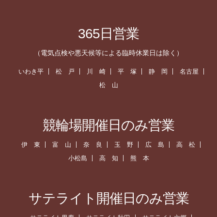
365日営業
（電気点検や悪天候等による臨時休業日は除く）
いわき平
松 戸
川 崎
平 塚
静 岡
名古屋
松 山
競輪場開催日のみ営業
伊 東
富 山
奈 良
玉 野
広 島
高 松
小松島
高 知
熊 本
サテライト開催日のみ営業