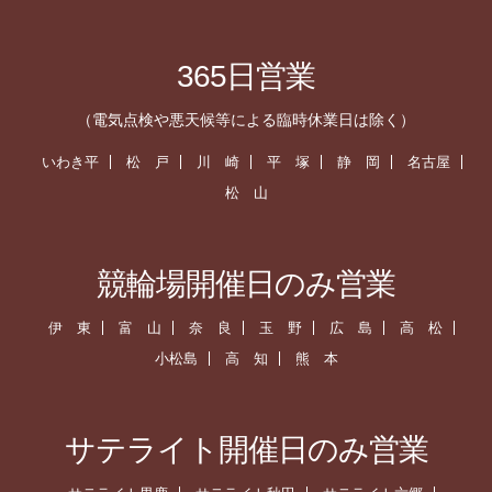
365日営業
（電気点検や悪天候等による臨時休業日は除く）
いわき平
松 戸
川 崎
平 塚
静 岡
名古屋
松 山
競輪場開催日のみ営業
伊 東
富 山
奈 良
玉 野
広 島
高 松
小松島
高 知
熊 本
サテライト開催日のみ営業