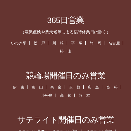
365日営業
（電気点検や悪天候等による臨時休業日は除く）
いわき平
松 戸
川 崎
平 塚
静 岡
名古屋
松 山
競輪場開催日のみ営業
伊 東
富 山
奈 良
玉 野
広 島
高 松
小松島
高 知
熊 本
サテライト開催日のみ営業