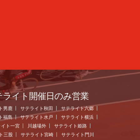
テライト開催日のみ営業
ト男鹿
サテライト秋田
サテライト六郷
ト福島
サテライト水戸
サテライト横浜
ライト一宮
川越場外
サテライト姫路
ト三股
サテライト宮崎
サテライト門川