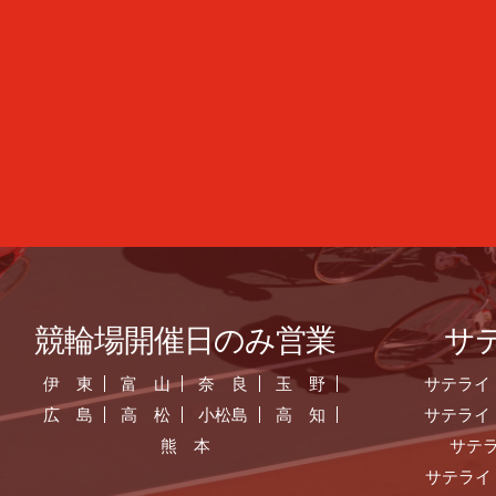
競輪場開催日のみ営業
サ
伊 東
富 山
奈 良
玉 野
サテライ
広 島
高 松
小松島
高 知
サテライ
熊 本
サテ
サテライ