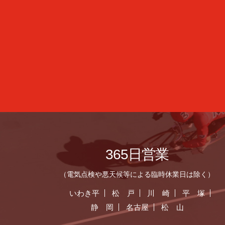
365日営業
（電気点検や悪天候等による臨時休業日は除く）
いわき平
松 戸
川 崎
平 塚
静 岡
名古屋
松 山