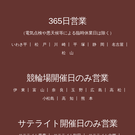
365日営業
（電気点検や悪天候等による臨時休業日は除く）
いわき平
松 戸
川 崎
平 塚
静 岡
名古屋
松 山
競輪場開催日のみ営業
伊 東
富 山
奈 良
玉 野
広 島
高 松
小松島
高 知
熊 本
サテライト開催日のみ営業