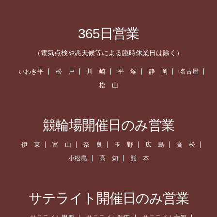
365日営業
（電気点検や悪天候等による臨時休業日は除く）
いわき平
松 戸
川 崎
平 塚
静 岡
名古屋
松 山
競輪場開催日のみ営業
伊 東
富 山
奈 良
玉 野
広 島
高 松
小松島
高 知
熊 本
サテライト開催日のみ営業