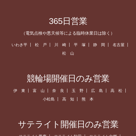
365日営業
（電気点検や悪天候等による臨時休業日は除く）
いわき平
松 戸
川 崎
平 塚
静 岡
名古屋
松 山
競輪場開催日のみ営業
伊 東
富 山
奈 良
玉 野
広 島
高 松
小松島
高 知
熊 本
サテライト開催日のみ営業