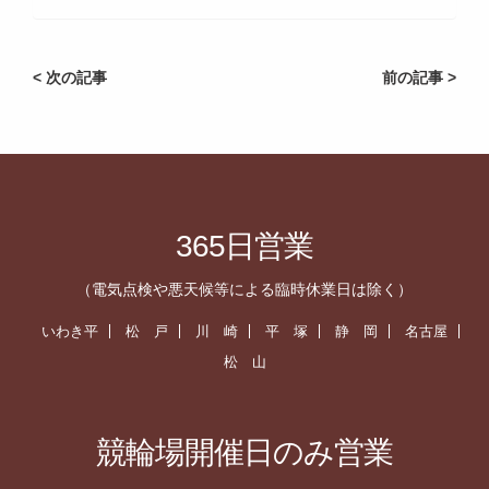
< 次の記事
前の記事 >
365日営業
（電気点検や悪天候等による臨時休業日は除く）
いわき平
松 戸
川 崎
平 塚
静 岡
名古屋
松 山
競輪場開催日のみ営業