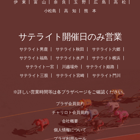
伊 東
富 山
奈 良
玉 野
広 島
高 松
小松島
高 知
熊 本
サテライト開催日のみ営業
サテライト男鹿
サテライト秋田
サテライト六郷
サテライト福島
サテライト水戸
サテライト横浜
サテライト一宮
川越場外
サテライト姫路
サテライト三股
サテライト宮崎
サテライト門川
※詳しい営業時間等は各プラザページをご確認ください。
プラザ会員規約
チャリロト会員規約
会社概要
個人情報について
プラザ利用ルール