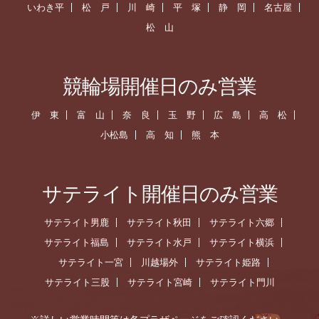
いわき平
松 戸
川 崎
平 塚
静 岡
名古屋
松 山
競輪場開催日のみ営業
伊 東
富 山
奈 良
玉 野
広 島
高 松
小松島
高 知
熊 本
サテライト開催日のみ営業
サテライト男鹿
サテライト秋田
サテライト六郷
サテライト福島
サテライト水戸
サテライト横浜
サテライト一宮
川越場外
サテライト姫路
サテライト三股
サテライト宮崎
サテライト門川