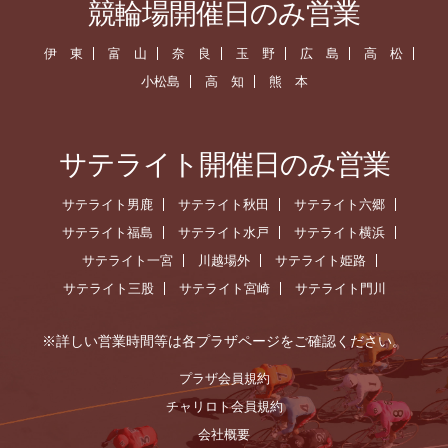
競輪場開催日のみ営業
伊 東
富 山
奈 良
玉 野
広 島
高 松
小松島
高 知
熊 本
サテライト開催日のみ営業
サテライト男鹿
サテライト秋田
サテライト六郷
サテライト福島
サテライト水戸
サテライト横浜
サテライト一宮
川越場外
サテライト姫路
サテライト三股
サテライト宮崎
サテライト門川
※詳しい営業時間等は各プラザページをご確認ください。
プラザ会員規約
チャリロト会員規約
会社概要