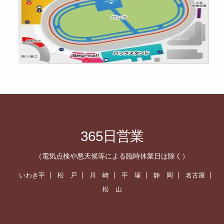
365日営業
（電気点検や悪天候等による臨時休業日は除く）
いわき平
松 戸
川 崎
平 塚
静 岡
名古屋
松 山