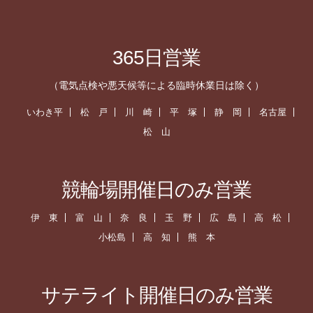
365日営業
（電気点検や悪天候等による臨時休業日は除く）
いわき平
松 戸
川 崎
平 塚
静 岡
名古屋
松 山
競輪場開催日のみ営業
伊 東
富 山
奈 良
玉 野
広 島
高 松
小松島
高 知
熊 本
サテライト開催日のみ営業